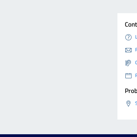
Cont
Prob