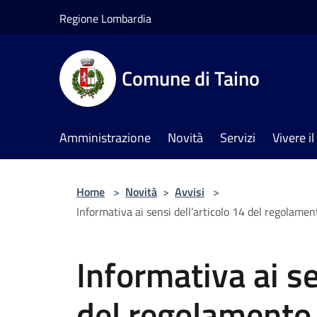
Salta al contenuto principale
Regione Lombardia
Comune di Taino
Amministrazione
Novità
Servizi
Vivere 
Home
>
Novità
>
Avvisi
>
Informativa ai sensi dell’articolo 14 del regolame
Informativa ai se
del regolamento