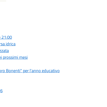
e 21:00
rsa idrica
zzata
ei prossimi mesi
doro Bonenti" per l'anno educativo
26