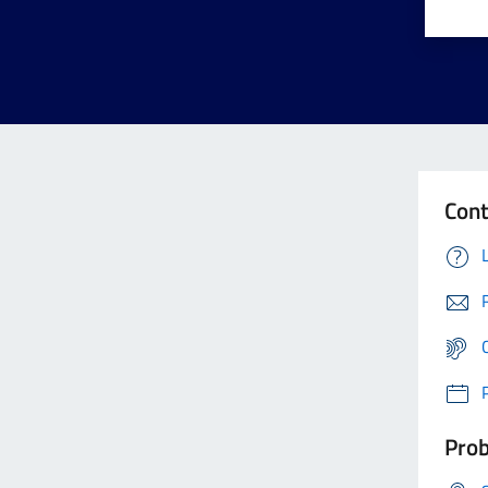
Cont
Prob