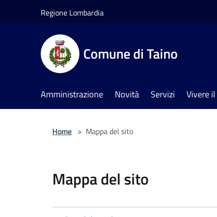
Salta al contenuto principale
Regione Lombardia
Comune di Taino
Amministrazione
Novità
Servizi
Vivere 
Home
>
Mappa del sito
Mappa del sito