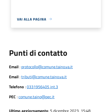
VAI ALLA PAGINA
Punti di contatto
Email
:
protocollo@comune.taino.va.it
Email
:
tributi@comune.taino.va.it
Telefono
:
0331956405 int.3
PEC
:
comune.taino@pec.it
Ultimo aggiornamento
: 5 dicembre 2023, 15:48