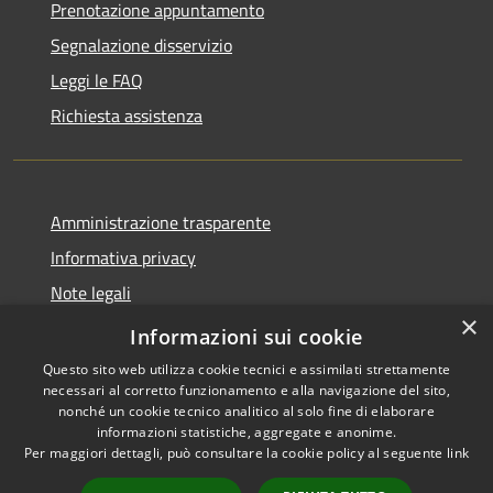
Prenotazione appuntamento
Segnalazione disservizio
Leggi le FAQ
Richiesta assistenza
Amministrazione trasparente
Informativa privacy
Note legali
×
Dichiarazione di accessibilità
Informazioni sui cookie
Questo sito web utilizza cookie tecnici e assimilati strettamente
necessari al corretto funzionamento e alla navigazione del sito,
nonché un cookie tecnico analitico al solo fine di elaborare
informazioni statistiche, aggregate e anonime.
RSS
Copyright © 2026 • Comune di
Per maggiori dettagli, può consultare la cookie policy al seguente
link
Accessibilità
Taino • Powered by
Privacy
Municipium
Accesso
•