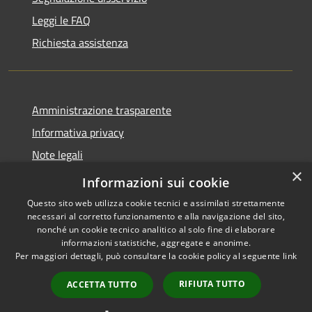
Leggi le FAQ
Richiesta assistenza
Amministrazione trasparente
Informativa privacy
Note legali
×
Dichiarazione di accessibilità
Informazioni sui cookie
Questo sito web utilizza cookie tecnici e assimilati strettamente
necessari al corretto funzionamento e alla navigazione del sito,
nonché un cookie tecnico analitico al solo fine di elaborare
informazioni statistiche, aggregate e anonime.
RSS
Copyright © 2026 • Comune di
Per maggiori dettagli, può consultare la cookie policy al seguente
link
Accessibilità
Taino • Powered by
Privacy
Municipium
Accesso
•
RIFIUTA TUTTO
ACCETTA TUTTO
Cookie
redazione