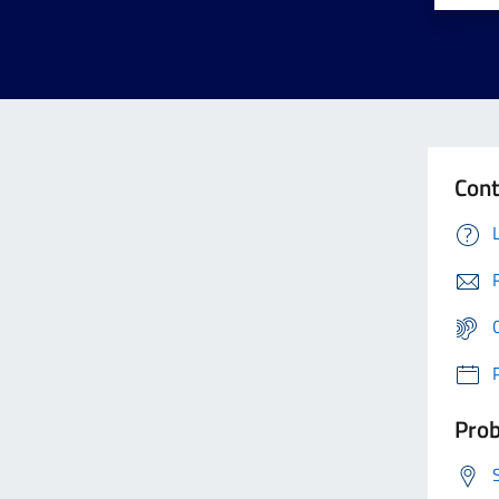
Cont
Prob