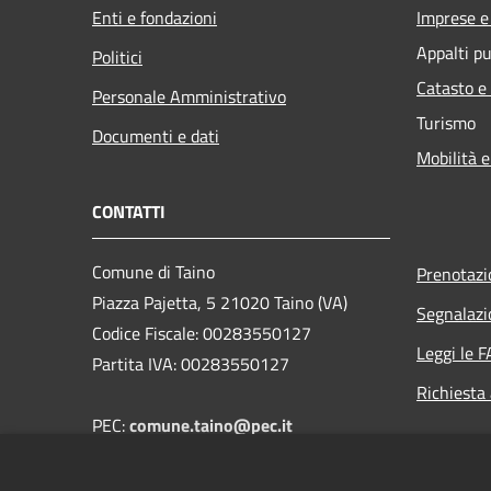
Enti e fondazioni
Imprese 
Appalti pu
Politici
Catasto e
Personale Amministrativo
Turismo
Documenti e dati
Mobilità e
CONTATTI
Comune di Taino
Prenotaz
Piazza Pajetta, 5 21020 Taino (VA)
Segnalazi
Codice Fiscale: 00283550127
Leggi le 
Partita IVA: 00283550127
Richiesta
PEC:
comune.taino@pec.it
Email: segreteria@comune.taino.va.it
Telefono: 0331.956405