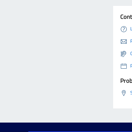
Cont
Prob