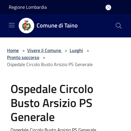
Salta al contenuto principale
Regione Lombardia
Comune di Taino
Home
>
Vivere il Comune
>
Luoghi
>
Pronto soccorso
>
Ospedale Circolo Busto Arsizio PS Generale
Ospedale Circolo
Busto Arsizio PS
Generale
Ospedale Circolo Busto Arsizio PS Generale