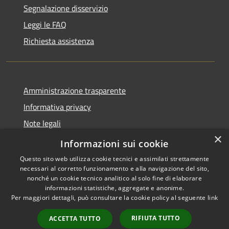
Segnalazione disservizio
Leggi le FAQ
Richiesta assistenza
Amministrazione trasparente
Informativa privacy
Note legali
×
Dichiarazione di accessibilità
Informazioni sui cookie
Questo sito web utilizza cookie tecnici e assimilati strettamente
necessari al corretto funzionamento e alla navigazione del sito,
nonché un cookie tecnico analitico al solo fine di elaborare
informazioni statistiche, aggregate e anonime.
RSS
Copyright © 2026 • Comune di
Per maggiori dettagli, può consultare la cookie policy al seguente
link
Accessibilità
Taino • Powered by
Privacy
Municipium
Accesso
•
RIFIUTA TUTTO
ACCETTA TUTTO
Cookie
redazione