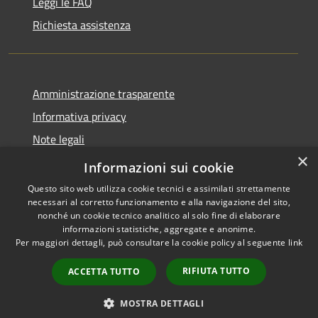
Leggi le FAQ
Richiesta assistenza
Amministrazione trasparente
Informativa privacy
Note legali
×
Dichiarazione di accessibilità
Informazioni sui cookie
Questo sito web utilizza cookie tecnici e assimilati strettamente
necessari al corretto funzionamento e alla navigazione del sito,
nonché un cookie tecnico analitico al solo fine di elaborare
informazioni statistiche, aggregate e anonime.
RSS
Copyright © 2026 • Comune di
Per maggiori dettagli, può consultare la cookie policy al seguente
link
Accessibilità
Taino • Powered by
Privacy
Municipium
Accesso
•
RIFIUTA TUTTO
ACCETTA TUTTO
Cookie
redazione
Mappa del sito
MOSTRA DETTAGLI