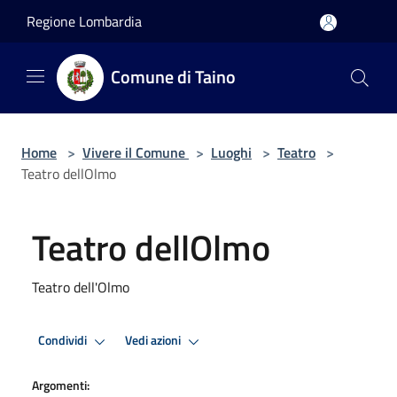
Salta al contenuto principale
Regione Lombardia
Comune di Taino
Home
>
Vivere il Comune
>
Luoghi
>
Teatro
>
Teatro dellOlmo
Teatro dellOlmo
Teatro dell'Olmo
Condividi
Vedi azioni
Argomenti: