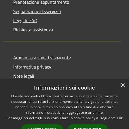
Prenotazione appuntamento
Segnalazione disservizio
Leggi le FAQ
Richiesta assistenza
Amministrazione trasparente
Informativa privacy
Note legali
×
Dichiarazione di accessibilità
Informazioni sui cookie
Questo sito web utilizza cookie tecnici e assimilati strettamente
necessari al corretto funzionamento e alla navigazione del sito,
nonché un cookie tecnico analitico al solo fine di elaborare
informazioni statistiche, aggregate e anonime.
RSS
Copyright © 2026 • Comune di
Per maggiori dettagli, può consultare la cookie policy al seguente
link
Accessibilità
Taino • Powered by
Privacy
Municipium
Accesso
•