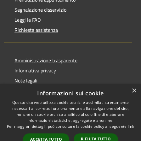
Segnalazione disservizio
Leggi le FAQ
Richiesta assistenza
Amministrazione trasparente
Informativa privacy
Note legali
×
Dichiarazione di accessibilità
Informazioni sui cookie
Questo sito web utilizza cookie tecnici e assimilati strettamente
necessari al corretto funzionamento e alla navigazione del sito,
nonché un cookie tecnico analitico al solo fine di elaborare
informazioni statistiche, aggregate e anonime.
RSS
Copyright © 2026 • Comune di
Per maggiori dettagli, può consultare la cookie policy al seguente
link
Accessibilità
Taino • Powered by
Privacy
Municipium
Accesso
•
RIFIUTA TUTTO
ACCETTA TUTTO