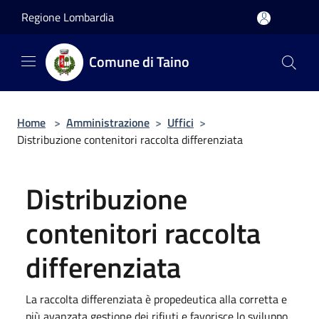
Salta al contenuto principale
Regione Lombardia
Comune di Taino
Home
>
Amministrazione
>
Uffici
>
Distribuzione contenitori raccolta differenziata
Distribuzione
contenitori raccolta
differenziata
La raccolta differenziata è propedeutica alla corretta e
più avanzata gestione dei rifiuti e favorisce lo sviluppo