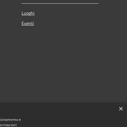
Luoghi
Eventi
×
nzionamento e
nformazioni