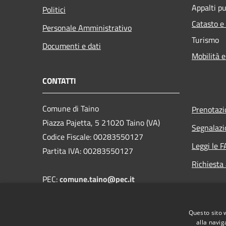
Appalti pu
Politici
Catasto e
Personale Amministrativo
Turismo
Documenti e dati
Mobilità e
CONTATTI
Comune di Taino
Prenotaz
Piazza Pajetta, 5 21020 Taino (VA)
Segnalazi
Codice Fiscale: 00283550127
Leggi le 
Partita IVA: 00283550127
Richiesta
PEC:
comune.taino@pec.it
Email: segreteria@comune.taino.va.it
Telefono: 0331.956405
Questo sito 
FAX: 0331.957550
alla navig