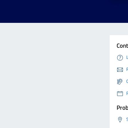
Cont
Prob