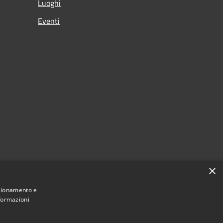
Luoghi
Eventi
×
nzionamento e
nformazioni