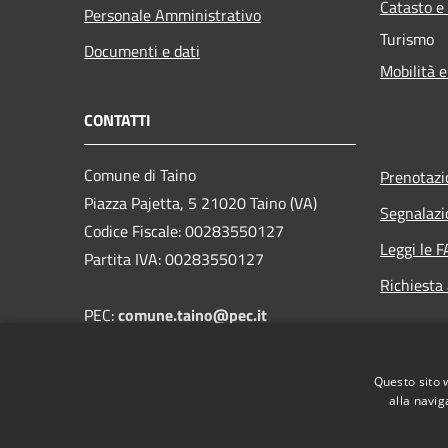
Catasto e
Personale Amministrativo
Turismo
Documenti e dati
Mobilità e
CONTATTI
Comune di Taino
Prenotaz
Piazza Pajetta, 5 21020 Taino (VA)
Segnalazi
Codice Fiscale: 00283550127
Leggi le 
Partita IVA: 00283550127
Richiesta
PEC:
comune.taino@pec.it
Email: segreteria@comune.taino.va.it
Telefono: 0331.956405
Questo sito 
FAX: 0331.957550
alla navig