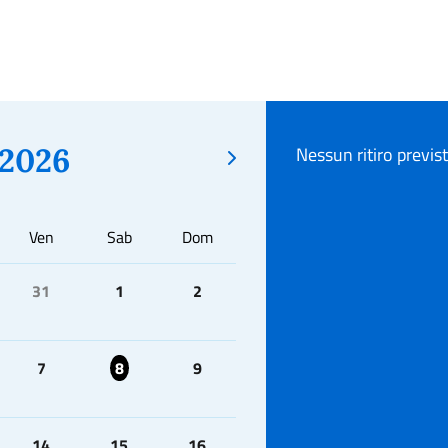
2026
Nessun ritiro previs
Ven
Sab
Dom
31
1
2
7
8
9
14
15
16