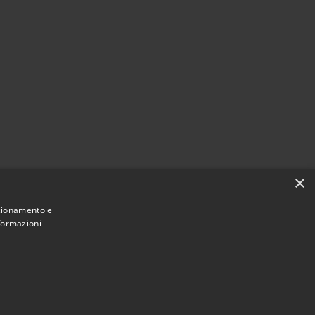
×
nzionamento e
nformazioni
Municipium
Accesso redazione
 di Taino • Powered by
•