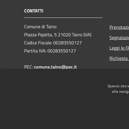
CONTATTI
Comune di Taino
Prenotaz
Piazza Pajetta, 5 21020 Taino (VA)
Segnalazi
Codice Fiscale: 00283550127
Leggi le 
Partita IVA: 00283550127
Richiesta
PEC:
comune.taino@pec.it
Email: segreteria@comune.taino.va.it
Telefono: 0331.956405
Questo sito 
FAX: 0331.957550
alla navig
RSS
Accessibilità
Privacy
Cookie
Mappa de