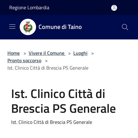
Salta al contenuto principale
Regione Lombardia
Comune di Taino
Home
>
Vivere il Comune
>
Luoghi
>
Pronto soccorso
>
Ist. Clinico Città di Brescia PS Generale
Ist. Clinico Città di
Brescia PS Generale
Ist. Clinico Città di Brescia PS Generale