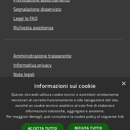
Segnalazione disservizio
Leggi le FAQ
Richiesta assistenza
Amministrazione trasparente
Informativa privacy
Note legali
×
Dichiarazione di accessibilità
Informazioni sui cookie
Questo sito web utilizza cookie tecnici e assimilati strettamente
necessari al corretto funzionamento e alla navigazione del sito,
nonché un cookie tecnico analitico al solo fine di elaborare
informazioni statistiche, aggregate e anonime.
RSS
Copyright © 2026 • Comune di
Per maggiori dettagli, può consultare la cookie policy al seguente
link
Accessibilità
Taino • Powered by
Privacy
Municipium
Accesso
•
RIFIUTA TUTTO
ACCETTA TUTTO