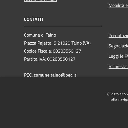
Mobilità e
CONTATTI
Comune di Taino
Prenotaz
Piazza Pajetta, 5 21020 Taino (VA)
Segnalazi
Codice Fiscale: 00283550127
Leggi le 
Partita IVA: 00283550127
Richiesta
PEC:
comune.taino@pec.it
Email: segreteria@comune.taino.va.it
Telefono: 0331.956405
Questo sito 
FAX: 0331.957550
alla navig