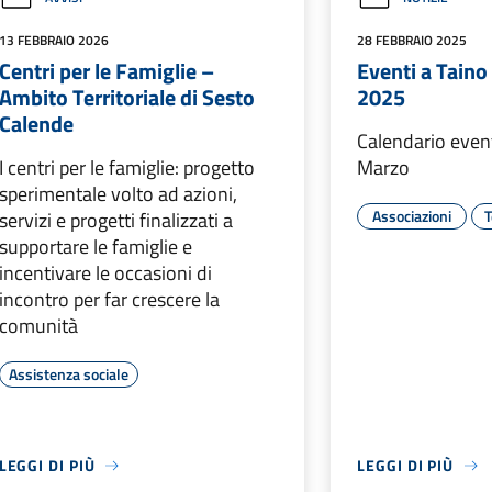
13 FEBBRAIO 2026
28 FEBBRAIO 2025
Centri per le Famiglie –
Eventi a Tain
Ambito Territoriale di Sesto
2025
Calende
Calendario event
I centri per le famiglie: progetto
Marzo
sperimentale volto ad azioni,
Associazioni
T
servizi e progetti finalizzati a
supportare le famiglie e
incentivare le occasioni di
incontro per far crescere la
comunità
Assistenza sociale
LEGGI DI PIÙ
LEGGI DI PIÙ