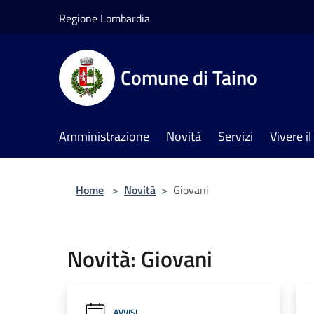
Salta al contenuto principale
Regione Lombardia
Comune di Taino
Amministrazione
Novità
Servizi
Vivere 
Home
>
Novità
>
Giovani
Novità: Giovani
AVVISI