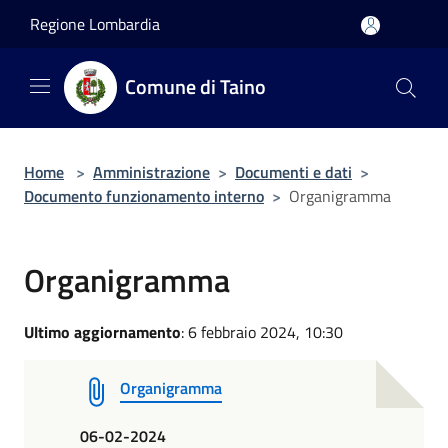
Salta al contenuto principale
Regione Lombardia
Comune di Taino
Home
>
Amministrazione
>
Documenti e dati
>
Documento funzionamento interno
>
Organigramma
Organigramma
Ultimo aggiornamento
: 6 febbraio 2024, 10:30
Organigramma
06-02-2024