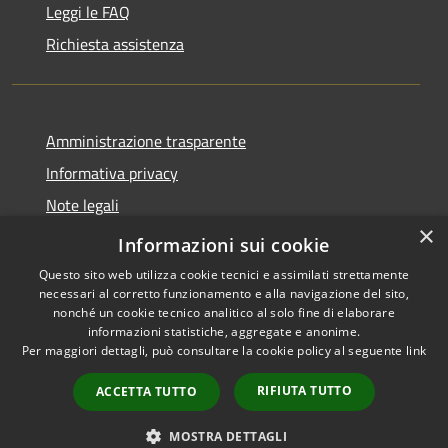
Leggi le FAQ
Richiesta assistenza
Amministrazione trasparente
Informativa privacy
Note legali
×
Dichiarazione di accessibilità
Informazioni sui cookie
Questo sito web utilizza cookie tecnici e assimilati strettamente
necessari al corretto funzionamento e alla navigazione del sito,
nonché un cookie tecnico analitico al solo fine di elaborare
informazioni statistiche, aggregate e anonime.
RSS
Copyright © 2026 • Comune di
Per maggiori dettagli, può consultare la cookie policy al seguente
link
Accessibilità
Taino • Powered by
Privacy
Municipium
Accesso
•
RIFIUTA TUTTO
ACCETTA TUTTO
Cookie
redazione
Mappa del sito
MOSTRA DETTAGLI