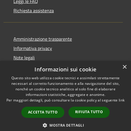
Leggi le FAQ
Richiesta assistenza
Amministrazione trasparente
Informativa privacy
Note legali
×
Dichiarazione di accessibilità
Informazioni sui cookie
Questo sito web utilizza cookie tecnici e assimilati strettamente
necessari al corretto funzionamento e alla navigazione del sito,
nonché un cookie tecnico analitico al solo fine di elaborare
informazioni statistiche, aggregate e anonime.
RSS
Copyright © 2026 • Comune di
Per maggiori dettagli, può consultare la cookie policy al seguente
link
Accessibilità
Taino • Powered by
Privacy
Municipium
Accesso
•
RIFIUTA TUTTO
ACCETTA TUTTO
Cookie
redazione
Mappa del sito
MOSTRA DETTAGLI