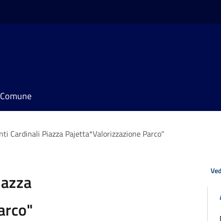
il Comune
ti Cardinali Piazza Pajetta*Valorizzazione Parco"
Ved
iazza
arco"