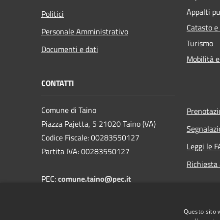
Appalti pu
Politici
Catasto e
Personale Amministrativo
Turismo
Documenti e dati
Mobilità e
CONTATTI
Comune di Taino
Prenotaz
Piazza Pajetta, 5 21020 Taino (VA)
Segnalazi
Codice Fiscale: 00283550127
Leggi le 
Partita IVA: 00283550127
Richiesta
PEC:
comune.taino@pec.it
Email: segreteria@comune.taino.va.it
Telefono: 0331.956405
Questo sito 
FAX: 0331.957550