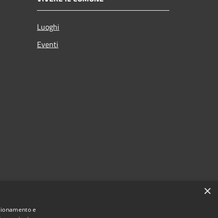
Luoghi
Eventi
×
nzionamento e